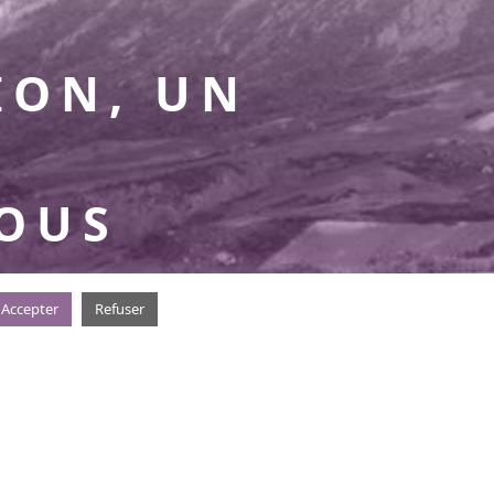
ION, UN
NOUS
Accepter
Refuser