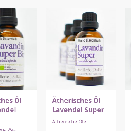
ches Öl
Ätherisches Öl
endel
Lavendel Super
Ätherische Öle
Bio-Öle