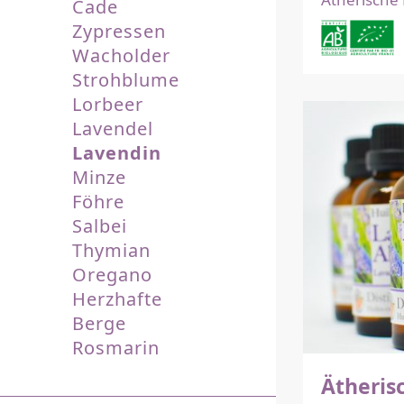
Cade
Zypressen
Wacholder
Strohblume
Lorbeer
Lavendel
Lavendin
Minze
Föhre
Salbei
Thymian
Oregano
Herzhafte
Berge
Rosmarin
Ätheris