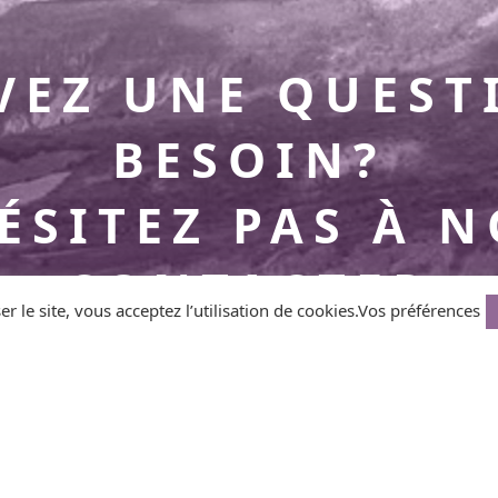
VEZ UNE QUEST
BESOIN?
ÉSITEZ PAS À 
CONTACTER
er le site, vous acceptez l’utilisation de cookies.
Vos préférences
CONTACTEZ-NOUS