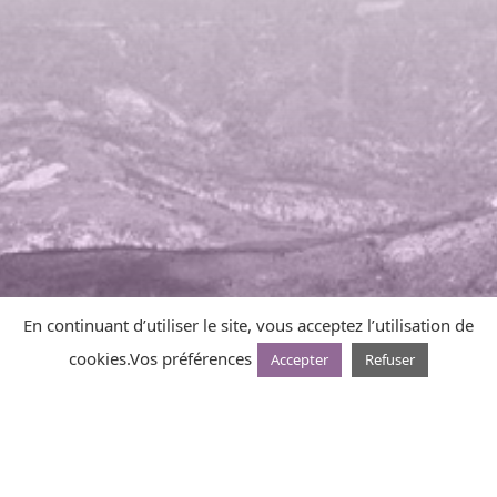
En continuant d’utiliser le site, vous acceptez l’utilisation de
VOUS AVEZ UNE
cookies.
Vos préférences
Accepter
Refuser
QUESTION, UN
BESOIN?
N’HÉSITEZ PAS À