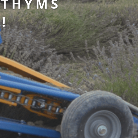
 THYMS
!