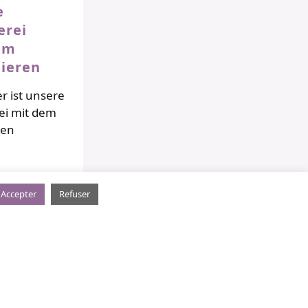
e
erei
em
lieren
r ist unsere
ei mit dem
ren
Accepter
Refuser