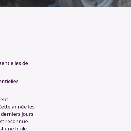
sentielles de
entielles
ient
Cette année les
 derniers jours,
est reconnue
t une huile